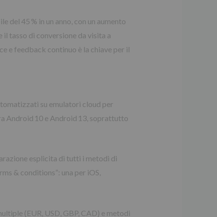
bile del 45 % in un anno, con un aumento
il tasso di conversione da visita a
e e feedback continuo è la chiave per il
automatizzati su emulatori cloud per
 tra Android 10 e Android 13, soprattutto
razione esplicita di tutti i metodi di
rms & conditions”: una per iOS,
 multiple (EUR, USD, GBP, CAD) e metodi