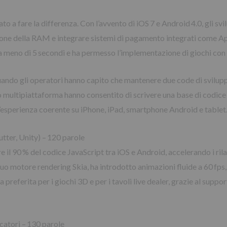
ato a fare la differenza. Con l’avvento di iOS 7 e Android 4.0, gli s
ione della RAM e integrare sistemi di pagamento integrati come A
 a meno di 5 secondi e ha permesso l’implementazione di giochi con 
 quando gli operatori hanno capito che mantenere due code di svil
o multipiattaforma hanno consentito di scrivere una base di codice u
esperienza coerente su iPhone, iPad, smartphone Android e tablet
utter, Unity) – 120 parole
il 90 % del codice JavaScript tra iOS e Android, accelerando i ril
uo motore rendering Skia, ha introdotto animazioni fluide a 60 fps
ta preferita per i giochi 3D e per i tavoli live dealer, grazie al su
catori – 130 parole