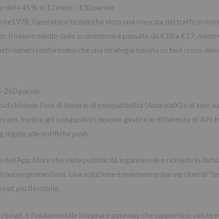
ile del +45 % in 12 mesi – 130 parole
ante1978, l’operatore testato ha visto una crescita del traffico mo
aler. Il valore medio delle scommesse è passato da €18 a €27, mentre 
esti numeri confermano che una strategia basata su test cross‑devic
 – 260 parole
d richiede l’uso di librerie di compatibilità (AndroidX) e di test 
rcato. Inoltre, gli sviluppatori devono gestire le differenze di API
 legate alle notifiche push.
e dell’App Store che vieta pubblicità ingannevole e richiede la dichia
di nuove promozioni. Una soluzione è mantenere due versioni di “te
id, più flessibile.
azionali, è fondamentale integrare gateway che supportino valute