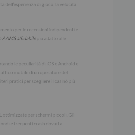
à dell’esperienza di gioco, la velocità
mento per le recensioni indipendenti e
n AAMS affidabile
più adatto alle
tando le peculiarità di iOS e Android e
affico mobile di un operatore del
iteri pratici per scegliere il casinò più
L ottimizzate per schermi piccoli. Gli
ondi e frequenti crash dovuti a