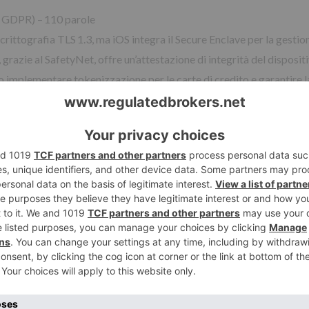
S, GDPR) – 110 parole
ttografia TLS 1.3, ma iOS integra il Secure Enclave per la gestione 
d, grazie al SafetyNet, offre un’attestazione di integrità del dispositi
o implementare tokenizzazione per le carte di credito e garantire l
rni. Ristorante1978 verifica che ogni app recensita rispetti questi
sinò di successo – 280 parole
: bonus di benvenuto (es. 200 % fino a €500 + 100 giri gratuiti), mi
eo) e la sezione live dealer, dove i giocatori possono scommetter
ation personalizzate, programmi di loyalty a più livelli (bronze, si
emi. Un esempio concreto: il torneo “Spin & Win” su una slot a tema