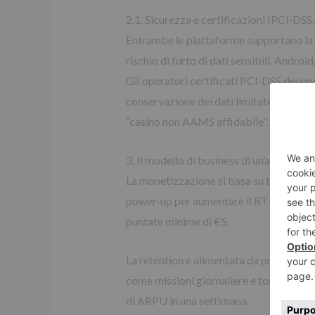
2.1. Sicurezza e certificazioni (PCI‑DS
Entrambe le piattaforme supportano la cri
rischio di furto di dati sensibili. Androi
Gli operatori certificati PCI‑DSS devon
conservazione dei dati limitate a 30 gio
“casino non AAMS affidabile”.
3. Il modello di business di un’app di ca
La monetizzazione si basa su tre pilastri
power‑up per aumentare il RTP temporan
puntate minime di €5.
La retention è alimentata da push‑notific
come missioni giornaliere e tornei a pr
di ARPU in una settimana.