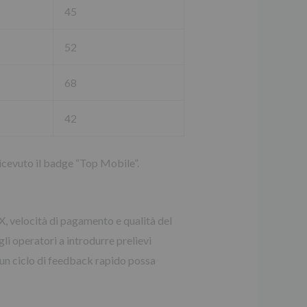
45
52
68
42
ricevuto il badge “Top Mobile”.
, velocità di pagamento e qualità del
gli operatori a introdurre prelievi
 un ciclo di feedback rapido possa