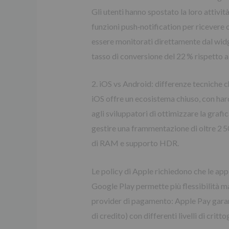
Gli utenti hanno spostato la loro attività 
funzioni push‑notification per ricevere 
essere monitorati direttamente dal wid
tasso di conversione del 22 % rispetto ai
2. iOS vs Android: differenze tecniche c
iOS offre un ecosistema chiuso, con ha
agli sviluppatori di ottimizzare la grafi
gestire una frammentazione di oltre 2 
di RAM e supporto HDR.
Le policy di Apple richiedono che le app 
Google Play permette più flessibilità ma
provider di pagamento: Apple Pay garant
di credito) con differenti livelli di critto