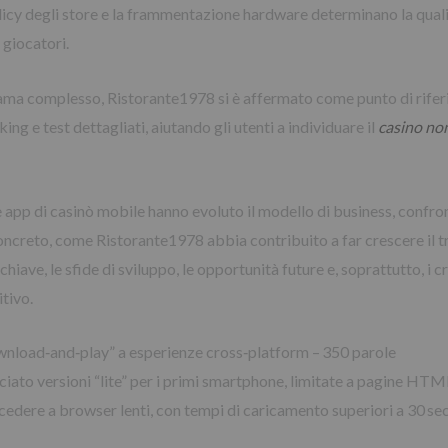
olicy degli store e la frammentazione hardware determinano la qualit
 giocatori.
rama complesso, Ristorante1978 si è affermato come punto di riferi
ing e test dettagliati, aiutando gli utenti a individuare il
casino no
 app di casinò mobile hanno evoluto il modello di business, confron
ncreto, come Ristorante1978 abbia contribuito a far crescere il tr
chiave, le sfide di sviluppo, le opportunità future e, soprattutto, i cr
tivo.
ownload‑and‑play” a esperienze cross‑platform – 350 parole
ciato versioni “lite” per i primi smartphone, limitate a pagine HTM
cedere a browser lenti, con tempi di caricamento superiori a 30 sec