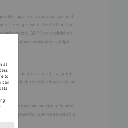
delle chiavi di cifratura, riducendo il
vo, utile per prevenire frodi di rooting.
a conformità al GDPR, con politiche di
 standard prima di assegnare il badge
cro‑transazioni per acquisti in‑game (es.
e su blackjack, roulette e baccarat con
lver, gold) e meccaniche di gamification
 pirata ha generato un aumento del 18 %