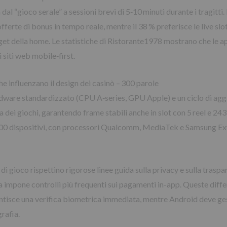
dal “gioco serale” a sessioni brevi di 5‑10 minuti durante i tragitti. 
offerte di bonus in tempo reale, mentre il 38 % preferisce le live s
get della home. Le statistiche di Ristorante1978 mostrano che le 
 siti web mobile‑first.
he influenzano il design dei casinò – 300 parole
rdware standardizzato (CPU A‑series, GPU Apple) e un ciclo di a
ca dei giochi, garantendo frame stabili anche in slot con 5 reel e 243
500 dispositivi, con processori Qualcomm, MediaTek e Samsung Exy
di gioco rispettino rigorose linee guida sulla privacy e sulla trasp
 impone controlli più frequenti sui pagamenti in-app. Queste differ
isce una verifica biometrica immediata, mentre Android deve gesti
grafia.