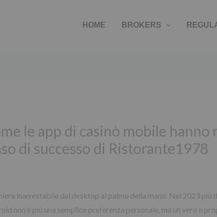
HOME
BROKERS
REGUL
me le app di casinò mobile hanno r
caso di successo di Ristorante1978
niera inarrestabile dal desktop al palmo della mano. Nel 2023 più
roid non è più una semplice preferenza personale, ma un vero e prop