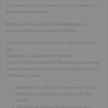
Ihre Gewinne bis zu 25 € auszahlen lassen – ein realistisches
Ziel für Gelegenheitsspieler.
Wichtig:
Lesen Sie stets die Bonusbedingungen, um
unangenehme Überraschungen zu vermeiden.
Spielauswahl und Live‑Dealer‑Erlebnis – Warum die Vielfalt
zählt
Crazybuzzer Casino arbeitet mit führenden
Software‑Providern wie NetEnt, Microgaming und Evolution
Gaming zusammen. Das Ergebnis ist eine Bibliothek von über
2 000 Spielen, darunter:
Klassische Slots (z. B.
Book of Dead
,
Gonzo’s Quest
)
Video‑Slots mit progressiven Jackpots (z. B.
Mega
Moolah
)
Tischspiele wie Blackjack, Roulette und Baccarat