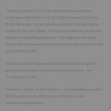
Ob Sie gerade erst mit Online‑Slots beginnen oder ein
erfahrener High‑Roller sind, die Plattform passt sich Ihren
Bedürfnissen an. Nutzen Sie das risikofreie Startguthaben,
testen Sie die Live‑Dealer‑Tische und profitieren Sie von den
schnellen Auszahlungsoptionen. Und vergessen Sie nicht:
Spielen Sie stets verantwortungsbewusst und setzen Sie Ihre
persönlichen Limits.
Starten Sie noch heute und erleben Sie das Beste, was ein
modernes deutsches Online Casino zu bieten hat – mit
Crazybuzzer Casino.
Disclaimer: Dieser Artikel dient nur zu Informationszwecken.
Glücksspiel kann süchtig machen. Bitte spielen Sie
verantwortungsbewusst.