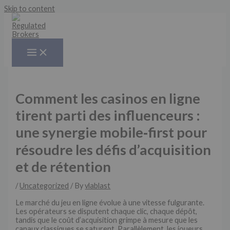
Skip to content
Comment les casinos en ligne
tirent parti des influenceurs :
une synergie mobile‑first pour
résoudre les défis d’acquisition
et de rétention
/
Uncategorized
/ By
vlablast
Le marché du jeu en ligne évolue à une vitesse fulgurante.
Les opérateurs se disputent chaque clic, chaque dépôt,
tandis que le coût d’acquisition grimpe à mesure que les
canaux classiques se saturent. Parallèlement, les joueurs