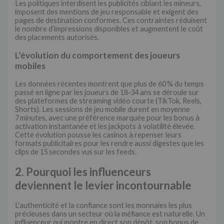
Les politiques interdisent les publicités ciblant les mineurs,
imposent des mentions de jeu responsable et exigent des
pages de destination conformes. Ces contraintes réduisent
le nombre d’impressions disponibles et augmentent le coût
des placements autorisés.
L’évolution du comportement des joueurs
mobiles
Les données récentes montrent que plus de 60 % du temps
passé en ligne par les joueurs de 18‑34 ans se déroule sur
des plateformes de streaming vidéo courte (TikTok, Reels,
Shorts). Les sessions de jeu mobile durent en moyenne
7 minutes, avec une préférence marquée pour les bonus à
activation instantanée et les jackpots à volatilité élevée.
Cette évolution pousse les casinos à repenser leurs
formats publicitaires pour les rendre aussi digestes que les
clips de 15 secondes vus sur les feeds.
2. Pourquoi les influenceurs
deviennent le levier incontournable
L’authenticité et la confiance sont les monnaies les plus
précieuses dans un secteur où la méfiance est naturelle. Un
influenceur qui montre en direct son dépôt, son bonus de