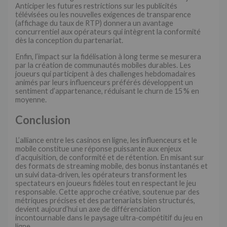
Anticiper les futures restrictions sur les publicités
télévisées ou les nouvelles exigences de transparence
(affichage du taux de RTP) donnera un avantage
concurrentiel aux opérateurs qui intègrent la conformité
dès la conception du partenariat.
Enfin, l’impact sur la fidélisation à long terme se mesurera
par la création de communautés mobiles durables. Les
joueurs qui participent à des challenges hebdomadaires
animés par leurs influenceurs préférés développent un
sentiment d’appartenance, réduisant le churn de 15 % en
moyenne.
Conclusion
L’alliance entre les casinos en ligne, les influenceurs et le
mobile constitue une réponse puissante aux enjeux
d’acquisition, de conformité et de rétention. En misant sur
des formats de streaming mobile, des bonus instantanés et
un suivi data‑driven, les opérateurs transforment les
spectateurs en joueurs fidèles tout en respectant le jeu
responsable. Cette approche créative, soutenue par des
métriques précises et des partenariats bien structurés,
devient aujourd’hui un axe de différenciation
incontournable dans le paysage ultra‑compétitif du jeu en
ligne.