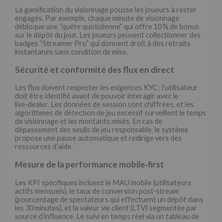
La gamification du visionnage pousse les joueurs à rester
engagés. Par exemple, chaque minute de visionnage
débloque une “quête quotidienne” qui offre 10 % de bonus
sur le dépôt du jour. Les joueurs peuvent collectionner des
badges “Streamer Pro” qui donnent droit à des retraits
instantanés sans condition de mise.
Sécurité et conformité des flux en direct
Les flux doivent respecter les exigences KYC : l’utilisateur
doit être identifié avant de pouvoir interagir avec le
live‑dealer. Les données de session sont chiffrées, et les
algorithmes de détection de jeu excessif surveillent le temps
de visionnage et les montants misés. En cas de
dépassement des seuils de jeu responsable, le système
propose une pause automatique et redirige vers des
ressources d’aide.
Mesure de la performance mobile‑first
Les KPI spécifiques incluent le MAU mobile (utilisateurs
actifs mensuels), le taux de conversion post‑stream
(pourcentage de spectateurs qui effectuent un dépôt dans
les 30 minutes), et la valeur vie client (LTV) segmentée par
source d’influence. Le suivi en temps réel via un tableau de