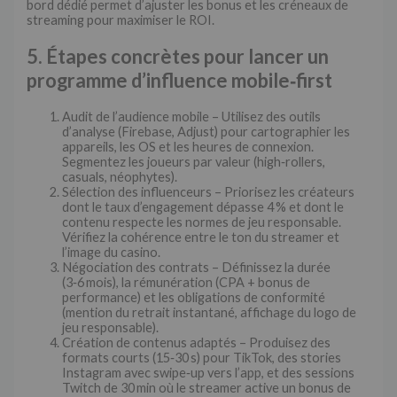
bord dédié permet d’ajuster les bonus et les créneaux de
streaming pour maximiser le ROI.
5. Étapes concrètes pour lancer un
programme d’influence mobile‑first
Audit de l’audience mobile – Utilisez des outils
d’analyse (Firebase, Adjust) pour cartographier les
appareils, les OS et les heures de connexion.
Segmentez les joueurs par valeur (high‑rollers,
casuals, néophytes).
Sélection des influenceurs – Priorisez les créateurs
dont le taux d’engagement dépasse 4 % et dont le
contenu respecte les normes de jeu responsable.
Vérifiez la cohérence entre le ton du streamer et
l’image du casino.
Négociation des contrats – Définissez la durée
(3‑6 mois), la rémunération (CPA + bonus de
performance) et les obligations de conformité
(mention du retrait instantané, affichage du logo de
jeu responsable).
Création de contenus adaptés – Produisez des
formats courts (15‑30 s) pour TikTok, des stories
Instagram avec swipe‑up vers l’app, et des sessions
Twitch de 30 min où le streamer active un bonus de