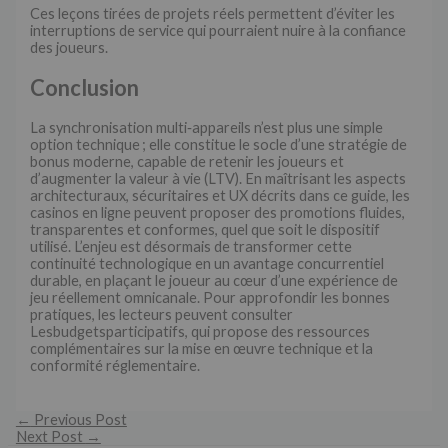
Ces leçons tirées de projets réels permettent d’éviter les
interruptions de service qui pourraient nuire à la confiance
des joueurs.
Conclusion
La synchronisation multi‑appareils n’est plus une simple
option technique ; elle constitue le socle d’une stratégie de
bonus moderne, capable de retenir les joueurs et
d’augmenter la valeur à vie (LTV). En maîtrisant les aspects
architecturaux, sécuritaires et UX décrits dans ce guide, les
casinos en ligne peuvent proposer des promotions fluides,
transparentes et conformes, quel que soit le dispositif
utilisé. L’enjeu est désormais de transformer cette
continuité technologique en un avantage concurrentiel
durable, en plaçant le joueur au cœur d’une expérience de
jeu réellement omnicanale. Pour approfondir les bonnes
pratiques, les lecteurs peuvent consulter
Lesbudgetsparticipatifs, qui propose des ressources
complémentaires sur la mise en œuvre technique et la
conformité réglementaire.
←
Previous Post
Next Post
→