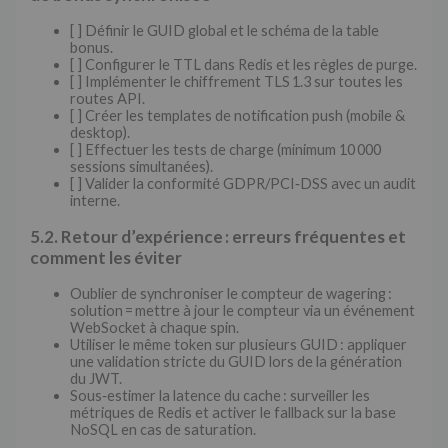
[ ] Définir le GUID global et le schéma de la table
bonus.
[ ] Configurer le TTL dans Redis et les règles de purge.
[ ] Implémenter le chiffrement TLS 1.3 sur toutes les
routes API.
[ ] Créer les templates de notification push (mobile &
desktop).
[ ] Effectuer les tests de charge (minimum 10 000
sessions simultanées).
[ ] Valider la conformité GDPR/PCI‑DSS avec un audit
interne.
5.2. Retour d’expérience : erreurs fréquentes et
comment les éviter
Oublier de synchroniser le compteur de wagering :
solution = mettre à jour le compteur via un événement
WebSocket à chaque spin.
Utiliser le même token sur plusieurs GUID : appliquer
une validation stricte du GUID lors de la génération
du JWT.
Sous‑estimer la latence du cache : surveiller les
métriques de Redis et activer le fallback sur la base
NoSQL en cas de saturation.