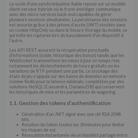
Le socle d’une synchronisation fiable repose sur un modèle
client‑serveur hybride où le front‑end léger communique
avec des micro‑services back‑end capables de gérer
plusieurs sessions simultanées. La persistance des sessions
est assurée grâce à des jetons d’accès (JWT) stockés dans
un cookie HttpOnly ou dans le Secure Storage du mobile, ce
qui évite les ruptures lors du basculement d’un dispositif à
l’autre.
Les API REST assurent la récupération ponctuelle
d’informations (solde, historique des bonus) tandis que les
WebSocket transmettent les mises à jour en temps réel,
notamment les déclenchements de tours gratuits ou les
variations de RTP pendant une partie. Le stockage des
états de jeu s’appuie sur des bases de données en mémoire
comme Redis pour la latence minimale, complétées par des
solutions NoSQL (Cassandra, DynamoDB) qui conservent
les historiques de mise et les paramètres de wagering.
1.1. Gestion des tokens d’authentification
Génération d’un JWT signé avec une clé RSA 2048
bits.
Rotation du token toutes les 30 minutes pour limiter
les risques de vol.
Révocation instantanée via un blacklist partagé entre