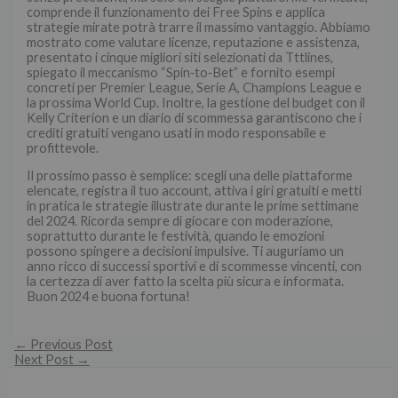
comprende il funzionamento dei Free Spins e applica
strategie mirate potrà trarre il massimo vantaggio. Abbiamo
mostrato come valutare licenze, reputazione e assistenza,
presentato i cinque migliori siti selezionati da Tttlines,
spiegato il meccanismo “Spin‑to‑Bet” e fornito esempi
concreti per Premier League, Serie A, Champions League e
la prossima World Cup. Inoltre, la gestione del budget con il
Kelly Criterion e un diario di scommessa garantiscono che i
crediti gratuiti vengano usati in modo responsabile e
profittevole.
Il prossimo passo è semplice: scegli una delle piattaforme
elencate, registra il tuo account, attiva i giri gratuiti e metti
in pratica le strategie illustrate durante le prime settimane
del 2024. Ricorda sempre di giocare con moderazione,
soprattutto durante le festività, quando le emozioni
possono spingere a decisioni impulsive. Ti auguriamo un
anno ricco di successi sportivi e di scommesse vincenti, con
la certezza di aver fatto la scelta più sicura e informata.
Buon 2024 e buona fortuna!
←
Previous Post
Next Post
→