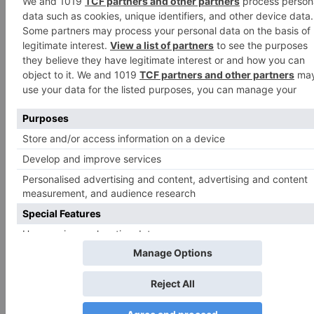
temporaneo delle quote per le scommesse effettuate
con crediti gratuiti.
Combina più spin: se il sito lo consente, accumula i
crediti per puntare su una scommessa combinata,
aumentando il potenziale payout senza superare la
quota minima.
Errori comuni da evitare
Scommesse impulsive: utilizzare i Free Spins su partite
di ultima ora senza analisi può portare a perdite
immediate.
Scadenze dimenticate: molti giocatori perdono i
crediti perché non controllano la data di validità.
Ignorare i limiti di vincita: puntare su mercati ad alta
quota può generare vincite superiori al cap, che
verranno troncate.
Seguendo questi accorgimenti, i giri gratuiti diventano uno
strumento di valore aggiunto, capace di trasformare un
piccolo credito in una fonte di profitto costante durante le
settimane di calendario festivo.
4️⃣ Strategie di scommessa per le
principali competizioni (Premier