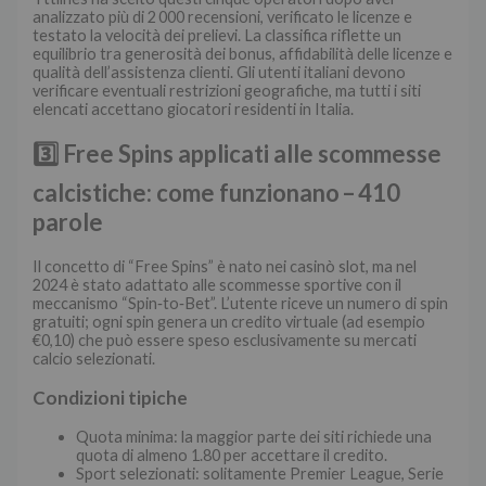
analizzato più di 2 000 recensioni, verificato le licenze e
testato la velocità dei prelievi. La classifica riflette un
equilibrio tra generosità dei bonus, affidabilità delle licenze e
qualità dell’assistenza clienti. Gli utenti italiani devono
verificare eventuali restrizioni geografiche, ma tutti i siti
elencati accettano giocatori residenti in Italia.
3️⃣ Free Spins applicati alle scommesse
calcistiche: come funzionano – 410
parole
Il concetto di “Free Spins” è nato nei casinò slot, ma nel
2024 è stato adattato alle scommesse sportive con il
meccanismo “Spin‑to‑Bet”. L’utente riceve un numero di spin
gratuiti; ogni spin genera un credito virtuale (ad esempio
€0,10) che può essere speso esclusivamente su mercati
calcio selezionati.
Condizioni tipiche
Quota minima: la maggior parte dei siti richiede una
quota di almeno 1.80 per accettare il credito.
Sport selezionati: solitamente Premier League, Serie