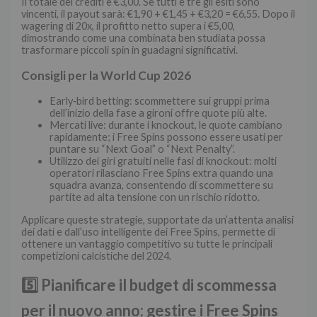
Il totale dei crediti è €3,00. Se tutti e tre gli esiti sono
vincenti, il payout sarà: €1,90 + €1,45 + €3,20 = €6,55. Dopo il
wagering di 20x, il profitto netto supera i €5,00,
dimostrando come una combinata ben studiata possa
trasformare piccoli spin in guadagni significativi.
Consigli per la World Cup 2026
Early‑bird betting: scommettere sui gruppi prima
dell’inizio della fase a gironi offre quote più alte.
Mercati live: durante i knockout, le quote cambiano
rapidamente; i Free Spins possono essere usati per
puntare su “Next Goal” o “Next Penalty”.
Utilizzo dei giri gratuiti nelle fasi di knockout: molti
operatori rilasciano Free Spins extra quando una
squadra avanza, consentendo di scommettere su
partite ad alta tensione con un rischio ridotto.
Applicare queste strategie, supportate da un’attenta analisi
dei dati e dall’uso intelligente dei Free Spins, permette di
ottenere un vantaggio competitivo su tutte le principali
competizioni calcistiche del 2024.
5️⃣ Pianificare il budget di scommessa
per il nuovo anno: gestire i Free Spins