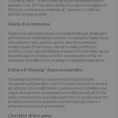
Ciò indica che il 7 % del credito gratuito dovrebbe essere
puntato. Con 30 Free Spins da €0,10, il valore consigliato è
€0,21 per scommessa, evitando di “sprecare” crediti su
puntate troppo grandi.
Diario di scommessa
Registrare ogni operazione è fondamentale per analizzare
performance e individuare pattern. Un semplice foglio Excel
con colonne: data, partita, quota, tipo di scommessa,
credito usato (Free Spins o denaro reale), risultato e
profitto. Dopo ogni settimana, rivedere il totale delle vincite
derivanti dai Free Spins; se il ROI scende sotto il 5 %, è il
momento di ricalibrare la strategia o cambiare operatore.
Evitare il “chasing” dopo una perdita
Il chasing è la tendenza a aumentare la puntata per
recuperare una perdita. Con i Free Spins, il rischio è ancora
più alto perché i crediti hanno scadenze brevi. Stabilire una
regola di stop‑loss: ad esempio, non utilizzare più di 5 Free
Spins consecutivi su una singola partita. Se si subiscono tre
perdite consecutive, passare a un mercato più sicuro o
attendere una nuova promozione.
Checklist di fine anno