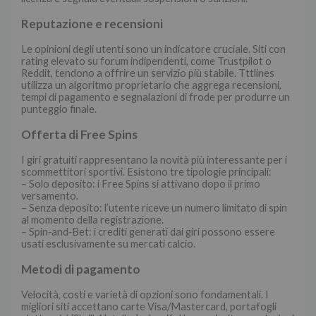
Reputazione e recensioni
Le opinioni degli utenti sono un indicatore cruciale. Siti con
rating elevato su forum indipendenti, come Trustpilot o
Reddit, tendono a offrire un servizio più stabile. Tttlines
utilizza un algoritmo proprietario che aggrega recensioni,
tempi di pagamento e segnalazioni di frode per produrre un
punteggio finale.
Offerta di Free Spins
I giri gratuiti rappresentano la novità più interessante per i
scommettitori sportivi. Esistono tre tipologie principali:
– Solo deposito: i Free Spins si attivano dopo il primo
versamento.
– Senza deposito: l’utente riceve un numero limitato di spin
al momento della registrazione.
– Spin‑and‑Bet: i crediti generati dai giri possono essere
usati esclusivamente su mercati calcio.
Metodi di pagamento
Velocità, costi e varietà di opzioni sono fondamentali. I
migliori siti accettano carte Visa/Mastercard, portafogli