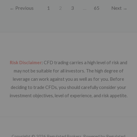
←
Previous
1
2
3
…
65
Next
→
Risk Disclaimer
:
CFD trading carries a high level of risk and
may not be suitable for all investors. The high degree of
leverage can work against you as well as for you. Before
deciding to trade CFDs, you should carefully consider your
investment objectives, level of experience, and risk appetite.
Copyright © 2026 Regulated Brokers. Powered by Regulated