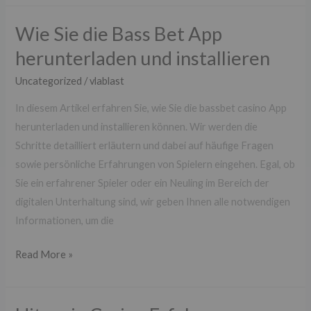
Wie Sie die Bass Bet App
Wie
Sie
herunterladen und installieren
die
Uncategorized
/
vlablast
Bass
Bet
In diesem Artikel erfahren Sie, wie Sie die bassbet casino App
App
herunterladen und installieren können. Wir werden die
herunterladen
Schritte detailliert erläutern und dabei auf häufige Fragen
und
sowie persönliche Erfahrungen von Spielern eingehen. Egal, ob
installieren
Sie ein erfahrener Spieler oder ein Neuling im Bereich der
digitalen Unterhaltung sind, wir geben Ihnen alle notwendigen
Informationen, um die
Read More »