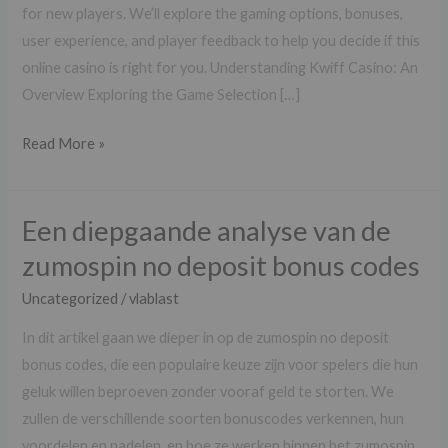
Casino
for new players. We’ll explore the gaming options, bonuses,
Review
user experience, and player feedback to help you decide if this
for
online casino is right for you. Understanding Kwiff Casino: An
New
Overview Exploring the Game Selection […]
Players
Read More »
Een diepgaande analyse van de
Een
diepgaande
zumospin no deposit bonus codes
analyse
Uncategorized
/
vlablast
van
de
In dit artikel gaan we dieper in op de zumospin no deposit
zumospin
bonus codes, die een populaire keuze zijn voor spelers die hun
no
geluk willen beproeven zonder vooraf geld te storten. We
deposit
zullen de verschillende soorten bonuscodes verkennen, hun
bonus
voordelen en nadelen, en hoe ze werken binnen het zumospin