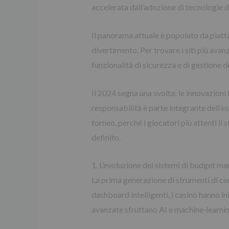
accelerata dall’adozione di tecnologie di
Il panorama attuale è popolato da piatt
divertimento. Per trovare i siti più avanz
funzionalità di sicurezza e di gestione d
Il 2024 segna una svolta: le innovazioni
responsabilità è parte integrante dell’
torneo, perché i giocatori più attenti 
definito.
1. L’evoluzione dei sistemi di budget 
La prima generazione di strumenti di cont
dashboard intelligenti, i casinò hanno ini
avanzate sfruttano AI e machine‑learnin