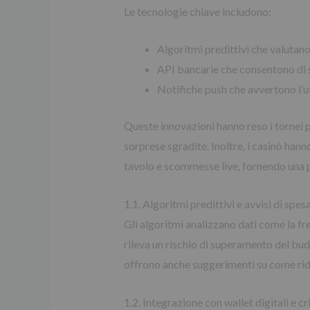
Le tecnologie chiave includono:
Algoritmi predittivi che valutano
API bancarie che consentono di si
Notifiche push che avvertono l’ut
Queste innovazioni hanno reso i tornei p
sorprese sgradite. Inoltre, i casinò han
tavolo e scommesse live, fornendo una
1.1. Algoritmi predittivi e avvisi di spes
Gli algoritmi analizzano dati come la fre
rileva un rischio di superamento del budg
offrono anche suggerimenti su come ridu
1.2. Integrazione con wallet digitali e c