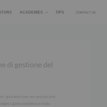
ATORS
ACADEMIES
TIPS
CONTACT US
 di gestione del
ne. I giocatori non cercano più solo
 budget. Questa tendenza è stata