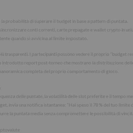
 la probabilità di superare il budget in base a pattern di puntata.
ncronizzare conti correnti, carte prepagate e wallet crypto in un’u
ente quando si avvicina al limite impostato.
iù trasparenti. I partecipanti possono vedere il proprio “budget re
no introdotto report post‑torneo che mostrano la distribuzione delle
 panoramica completa del proprio comportamento di gioco.
a
quenza delle puntate, la volatilità delle slot preferite e il tempo 
et, invia una notifica istantanea: “Hai speso il 78 % del tuo limite 
rre la puntata media senza compromettere le possibilità di vincit
riptovalute