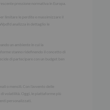
a crescente pressione normativa in Europa.
r limitare le perdite e massimizzare il
 Wpdfd analizza in dettaglio le
eando un ambiente in cui la
aforme stanno ridefinendo il concetto di
decide di partecipare con un budget ben
ali o mensili. Con l’avvento delle
 di volatilità. Oggi, le piattaforme più
nti personalizzati.