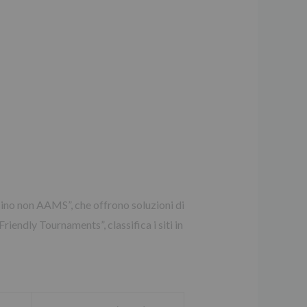
ino non AAMS”, che offrono soluzioni di
endly Tournaments”, classifica i siti in