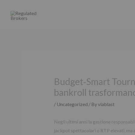
Skip
to
content
Budget‑Smart Tourna
bankroll trasformano
/
Uncategorized
/ By
vlablast
Negli ultimi anni la gestione responsabi
jackpot spettacolari o RTP elevati, ma a