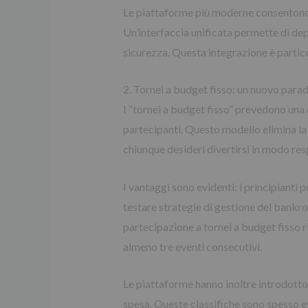
Le piattaforme più moderne consentono d
Un’interfaccia unificata permette di dep
sicurezza. Questa integrazione è partico
2. Tornei a budget fisso: un nuovo par
I “tornei a budget fisso” prevedono una 
partecipanti. Questo modello elimina la
chiunque desideri divertirsi in modo res
I vantaggi sono evidenti: i principiant
testare strategie di gestione del bankr
partecipazione a tornei a budget fisso r
almeno tre eventi consecutivi.
Le piattaforme hanno inoltre introdotto 
spesa. Queste classifiche sono spesso ev