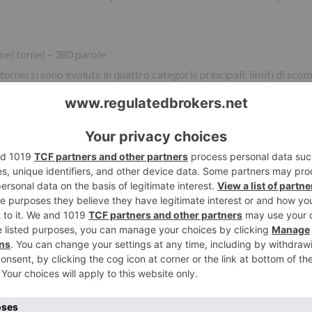
 nei tornei – 380 parole
 tornei si sono evolute in quattro categorie principali: limiti di s
r personalizzabili.
 sistema blocca puntate superiori a una percentuale predefinita de
ite superano una soglia impostata, il giocatore viene automaticame
e fissare un importo di prelievo automatico al raggiungimento di un
alizzabili che ricordano al giocatore il limite giornaliero o settim
ò che, grazie a queste funzioni, ha ridotto le segnalazioni di gioco
 dashboard in tempo reale che mostra spendi, vincite e tempo di gio
a dover aprire pagine aggiuntive.