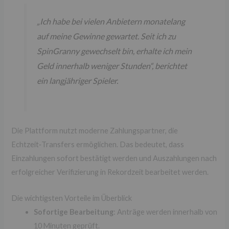
„Ich habe bei vielen Anbietern monatelang
auf meine Gewinne gewartet. Seit ich zu
SpinGranny gewechselt bin, erhalte ich mein
Geld innerhalb weniger Stunden“, berichtet
ein langjähriger Spieler.
Die Plattform nutzt moderne Zahlungspartner, die
Echtzeit‑Transfers ermöglichen. Das bedeutet, dass
Einzahlungen sofort bestätigt werden und Auszahlungen nach
erfolgreicher Verifizierung in Rekordzeit bearbeitet werden.
Die wichtigsten Vorteile im Überblick
Sofortige Bearbeitung
: Anträge werden innerhalb von
10 Minuten geprüft.