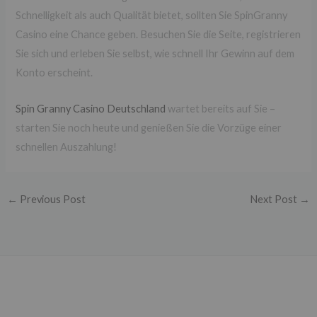
Schnelligkeit als auch Qualität bietet, sollten Sie SpinGranny
Casino eine Chance geben. Besuchen Sie die Seite, registrieren
Sie sich und erleben Sie selbst, wie schnell Ihr Gewinn auf dem
Konto erscheint.
Spin Granny Casino Deutschland
wartet bereits auf Sie –
starten Sie noch heute und genießen Sie die Vorzüge einer
schnellen Auszahlung!
←
Previous Post
Next Post
→