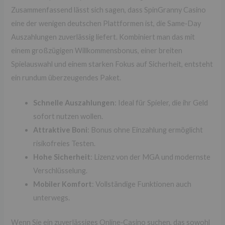
Zusammenfassend lässt sich sagen, dass SpinGranny Casino
eine der wenigen deutschen Plattformen ist, die Same‑Day
Auszahlungen zuverlässig liefert. Kombiniert man das mit
einem großzügigen Willkommensbonus, einer breiten
Spielauswahl und einem starken Fokus auf Sicherheit, entsteht
ein rundum überzeugendes Paket.
Schnelle Auszahlungen
: Ideal für Spieler, die ihr Geld
sofort nutzen wollen.
Attraktive Boni
: Bonus ohne Einzahlung ermöglicht
risikofreies Testen.
Hohe Sicherheit
: Lizenz von der MGA und modernste
Verschlüsselung.
Mobiler Komfort
: Vollständige Funktionen auch
unterwegs.
Wenn Sie ein zuverlässiges Online‑Casino suchen, das sowohl