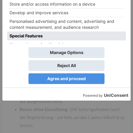
Spielauswahl und Bonusangebote – Warum Sie nicht nur
wegen der Auszahlung hier sein sollten
Neben den schnellen Auszahlungen punktet SpinGranny
Casino mit einem umfangreichen Spielportfolio. Von
klassischen Spielautomaten bis zu Live‑Dealer‑Tischen ist alles
vertreten. Die Seite arbeitet mit renommierten
Software‑Providern wie NetEnt, Microgaming und Play’n GO
zusammen.
Willkommensbonus und Bonus ohne Einzahlung
Willkommensbonus
: 100 % bis 500 € + 200 Freispiele
auf ausgewählte Slots.
Bonus ohne Einzahlung
: 10 € Sofortguthaben nach
der Registrierung – perfekt, um das Casino risikofrei zu
testen.