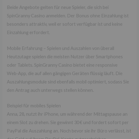
Beide Angebote gelten für neue Spieler, die sich bei
SpinGranny Casino anmelden. Der Bonus ohne Einzahlung ist
besonders attraktiv, weil er sofort verfügbar ist und keine
Einzahlung erfordert.
Mobile Erfahrung – Spielen und Auszahlen von überall
Heutzutage spielen die meisten Nutzer über Smartphones
oder Tablets. SpinGranny Casino bietet eine responsive
Web‑App, die auf allen gängigen Geräten flüssig läuft. Die
Auszahlungsmodule sind ebenfalls mobil optimiert, sodass Sie
den Antrag auch unterwegs stellen können.
Beispiel für mobiles Spielen
Anna, 28, nutzt ihr iPhone, um während der Mittagspause an
einem Slot zu drehen. Sie gewinnt 30 € und fordert sofort per
PayPal die Auszahlung an. Noch bevor sie ihr Büro verlässt, ist