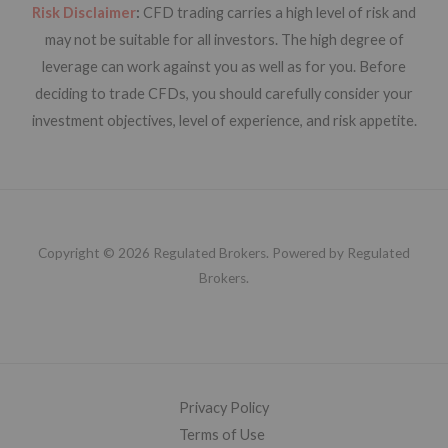
Risk Disclaimer
:
CFD trading carries a high level of risk and
may not be suitable for all investors. The high degree of
leverage can work against you as well as for you. Before
deciding to trade CFDs, you should carefully consider your
investment objectives, level of experience, and risk appetite.
Copyright © 2026 Regulated Brokers. Powered by Regulated
Brokers.
Privacy Policy
Terms of Use