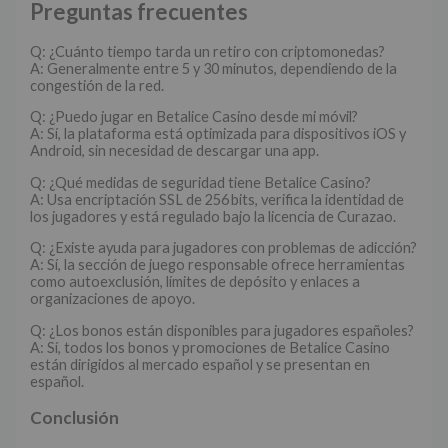
Preguntas frecuentes
Q: ¿Cuánto tiempo tarda un retiro con criptomonedas?
A: Generalmente entre 5 y 30 minutos, dependiendo de la
congestión de la red.
Q: ¿Puedo jugar en Betalice Casino desde mi móvil?
A: Sí, la plataforma está optimizada para dispositivos iOS y
Android, sin necesidad de descargar una app.
Q: ¿Qué medidas de seguridad tiene Betalice Casino?
A: Usa encriptación SSL de 256 bits, verifica la identidad de
los jugadores y está regulado bajo la licencia de Curazao.
Q: ¿Existe ayuda para jugadores con problemas de adicción?
A: Sí, la sección de juego responsable ofrece herramientas
como autoexclusión, límites de depósito y enlaces a
organizaciones de apoyo.
Q: ¿Los bonos están disponibles para jugadores españoles?
A: Sí, todos los bonos y promociones de Betalice Casino
están dirigidos al mercado español y se presentan en
español.
Conclusión