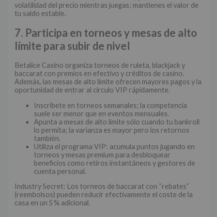
volatilidad del precio mientras juegas; mantienes el valor de
tu saldo estable.
7. Participa en torneos y mesas de alto
límite para subir de nivel
Betalice Casino organiza torneos de ruleta, blackjack y
baccarat con premios en efectivo y créditos de casino.
Además, las mesas de alto límite ofrecen mayores pagos y la
oportunidad de entrar al círculo VIP rápidamente.
Inscríbete en torneos semanales; la competencia
suele ser menor que en eventos mensuales.
Apunta a mesas de alto límite sólo cuando tu bankroll
lo permita; la varianza es mayor pero los retornos
también.
Utiliza el programa VIP: acumula puntos jugando en
torneos y mesas premium para desbloquear
beneficios como retiros instantáneos y gestores de
cuenta personal.
Industry Secret: Los torneos de baccarat con “rebates”
(reembolsos) pueden reducir efectivamente el coste de la
casa en un 5 % adicional.