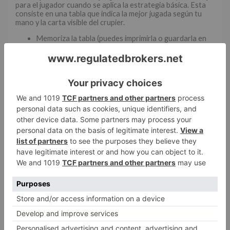
para el jugador cuando se aplica la estrategia básica. Esta
consiste en una tabla que indica la mejor jugada según tu
mano y la carta visible del crupier.
Memoriza la tabla (puedes imprimirla o guardarla en
tu móvil).
Evita el seguro; estadísticamente es una mala
apuesta.
Mantén la disciplina: si la tabla indica “plantarse”,
hazlo sin dudar.
Did You Know? En una partida de blackjack con reglas de 3:2
en el blackjack natural, la ventaja de la casa puede bajar a
menos del 0,5 % si sigues la estrategia básica al pie de la
letra.
5. Gestiona tu tiempo de juego y
establece límites
Jugar en tiempo real, especialmente en mesas en vivo, puede
hacer que pierdas la noción del tiempo. Establecer límites de
sesión es clave para evitar el juego compulsivo.
Define un límite de tiempo (por ejemplo, 60 min) y usa
una alarma.