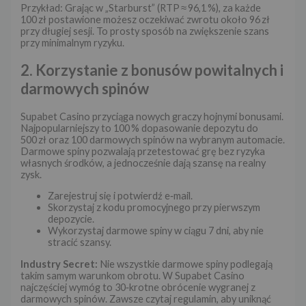
Przykład: Grając w „Starburst” (RTP ≈ 96,1 %), za każde
100 zł postawione możesz oczekiwać zwrotu około 96 zł
przy długiej sesji. To prosty sposób na zwiększenie szans
przy minimalnym ryzyku.
2. Korzystanie z bonusów powitalnych i
darmowych spinów
Supabet Casino przyciąga nowych graczy hojnymi bonusami.
Najpopularniejszy to 100 % dopasowanie depozytu do
500 zł oraz 100 darmowych spinów na wybranym automacie.
Darmowe spiny pozwalają przetestować grę bez ryzyka
własnych środków, a jednocześnie dają szansę na realny
zysk.
Zarejestruj się i potwierdź e‑mail.
Skorzystaj z kodu promocyjnego przy pierwszym
depozycie.
Wykorzystaj darmowe spiny w ciągu 7 dni, aby nie
stracić szansy.
Industry Secret:
Nie wszystkie darmowe spiny podlegają
takim samym warunkom obrotu. W Supabet Casino
najczęściej wymóg to 30‑krotne obrócenie wygranej z
darmowych spinów. Zawsze czytaj regulamin, aby uniknąć