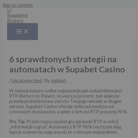
Skip to content
6 sprawdzonych strategii na
automatach w Supabet Casino
/
Uncategorized
/ By
vlablast
W świecie kasyno online najważniejszym wskaźnikiem jest
RTP (Return to Player). Im wyższy procent, tym większe
prawdopodobieństwo zwrotu Twojego wkładu w długim
okresie. Supabet Casino oferuje setki automatów od
czołowych dostawców, a wiele z nich ma RTP powyżej 96 %.
Pro Tip:
Przed rozpoczęciem gry sprawdź RTP w sekcji
„Informacje o grze”. Automaty z RTP 96 % i wyższym dają
lepsze szanse na wygraną niż te z niższym wskaźnikiem.