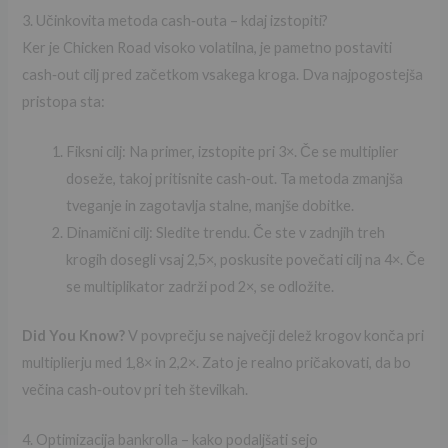
3. Učinkovita metoda cash‑outa – kdaj izstopiti?
Ker je Chicken Road visoko volatilna, je pametno postaviti
cash‑out cilj pred začetkom vsakega kroga. Dva najpogostejša
pristopa sta:
Fiksni cilj: Na primer, izstopite pri 3×. Če se multiplier
doseže, takoj pritisnite cash‑out. Ta metoda zmanjša
tveganje in zagotavlja stalne, manjše dobitke.
Dinamični cilj: Sledite trendu. Če ste v zadnjih treh
krogih dosegli vsaj 2,5×, poskusite povečati cilj na 4×. Če
se multiplikator zadrži pod 2×, se odložite.
Did You Know?
V povprečju se največji delež krogov konča pri
multiplierju med 1,8× in 2,2×. Zato je realno pričakovati, da bo
večina cash‑outov pri teh številkah.
4. Optimizacija bankrolla – kako podaljšati sejo