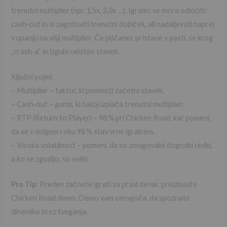
trenutni multiplier (npr. 1,5x, 2,0x …). Igralec se mora odločiti:
cash‑out in si zagotoviti trenutni dobiček, ali nadaljevati naprej
v upanju na višji multiplier. Če piščanec pristane v pasti, se krog
„crash‑a“ in izgubi celoten stavek.
Ključni pojmi:
– Multiplier – faktor, ki pomnoži začetni stavek.
– Cash‑out – gumb, ki takoj izplača trenutni multiplier.
– RTP (Return to Player) – 98 % pri Chicken Road, kar pomeni,
da se v dolgem roku 98 % stav vrne igralcem.
– Visoka volatilnost – pomeni, da so zmagovalni dogodki redki,
a ko se zgodijo, so veliki.
Pro Tip:
Preden začnete igrati za pravi denar, preizkusite
Chicken Road demo. Demo vam omogoča, da spoznate
dinamiko brez tveganja.