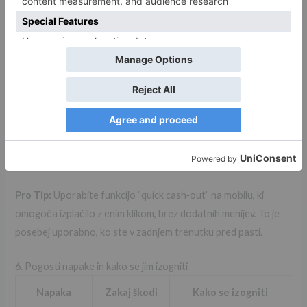
bankrolla. Ko dosežete ta limit, takoj prenehajte. Ta disciplina
je še posebej pomembna pri igrah z visokim tempom, kot je
Chicken Road.
5. Mobilna izkušnja – igranje na poti
Chicken Road je optimizirana za PC in mobilne naprave. Na
mobilu je vmesnik poenostavljen: en gumb za cash‑out, prikaz
multiplierja in indikator pasti. Vse funkcije, vključno z
avtomatskim načinom (autoplay), delujejo brez zakasnitve.
Pro Tip:
Uporabite funkcijo “quick cash‑out” na mobilu, ki
omogoča izplačilo z enim klikom, brez dodatnih menijev. To je
posebej uporabno, ko ste v zadnjem trenutku pred pasti.
6. Pogosti napake in kako se jim izogniti
Napaka
Zakaj škodi
Kako se izogniti