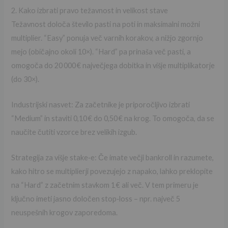
2. Kako izbrati pravo težavnost in velikost stave
Težavnost določa število pasti na poti in maksimalni možni
multiplier. “Easy” ponuja več varnih korakov, a nižjo zgornjo
mejo (običajno okoli 10×). “Hard” pa prinaša več pasti, a
omogoča do 20 000 € največjega dobitka in višje multiplikatorje
(do 30×).
Industrijski nasvet: Za začetnike je priporočljivo izbrati
“Medium” in staviti 0,10 € do 0,50 € na krog. To omogoča, da se
naučite čutiti vzorce brez velikih izgub.
Strategija za višje stake‑e: Če imate večji bankroll in razumete,
kako hitro se multiplierji povezujejo z napako, lahko preklopite
na “Hard” z začetnim stavkom 1 € ali več. V tem primeru je
ključno imeti jasno določen stop‑loss – npr. največ 5
neuspešnih krogov zaporedoma.