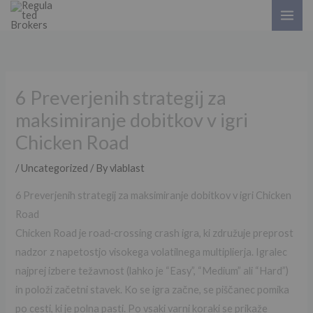
Skip
to
content
6 Preverjenih strategij za
maksimiranje dobitkov v igri
Chicken Road
/
Uncategorized
/ By
vlablast
6 Preverjenih strategij za maksimiranje dobitkov v igri Chicken
Road
Chicken Road je road‑crossing crash igra, ki združuje preprost
nadzor z napetostjo visokega volatilnega multiplierja. Igralec
najprej izbere težavnost (lahko je “Easy”, “Medium” ali “Hard”)
in položi začetni stavek. Ko se igra začne, se piščanec pomika
po cesti, ki je polna pasti. Po vsaki varni koraki se prikaže