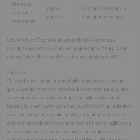
Pretirano
Izguba
Uporabite autoplay le
zanašanje
nadzora
v omejenem obsegu
na avtomat
Expert Advice: Čeprav je avtomatski način udoben, ga
uporabite le, ko ste že dobro seznanjeni z igro. V nasprotnem
primeru lahko hitro izgubite več, kot si ga lahko privoščite.
Zaključek
Chicken Road je dinamična, multiplier‑based road‑crossing
igra, ki ponuja izzive tako za začetnike kot za izkušene igralce.
Z razumevanjem osnovne mehanike, pravilnim izbiranjem
težavnosti, premišljenim cash‑outom, učinkovitim upravljanjem
bankrolla in uporabo mobilne platforme lahko povečate svoje
možnosti za dobiček. Ne pozabite izkoristiti demo različice, da
se seznanite z igro, preden vstopite v svet realnih stav. In
vedno igrajte odgovorno – postavite si limite, uživajte v igri in