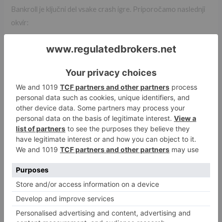
Bankroll je ključni del vsake crash igre. Priporočamo naslednji
okvir:
Bankroll
Priporočena
Število krogov
velikost
stava
(približno)
10 €
0,10 €
100‑120
50 €
0,20‑0,30 €
150‑180
100 €
0,30‑0,50 €
200‑250
Industry Secret:
Razdelitev bankrolla na 5‑10 enot in igranje
le z eno enoto na krog zmanjša možnost hitrega izčrpavanja
sredstev.
Poleg tega nastavite sesijo limit – naj bo to 20 % vašega