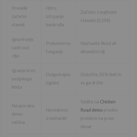
Prevelik
Hitro
Začnite z majhnimi
začetni
izčrpanje
stavami (0,10 €)
stavek
bankrolla
Ignoriranje
Prekomerno
Nastavite fiksni ali
cash‑out
tveganje
dinamični cilj
cilja
Igranje brez
Dolgotrajno
Določite 20 % limit in
sesijskega
izgubo
se ga držite
limita
Vadite na
Chicken
Neuporaba
Nevednost
Road demo
preden
demo
o mehaniki
preidete na pravi
načina
denar