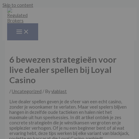
Skip to content
6 bewezen strategieën voor
live dealer spellen bij Loyal
Casino
/
Uncategorized
/ By
vlablast
Live dealer spellen geven je de sfeer van een echt casino,
zonder je woonkamer te verlaten. Maar veel spelers blijven
hangen in dezelfde oude tactieken en halen niet het
maximale uit hun speelsessies. In dit artikel ontdek je zes
concrete strategieën die je winstkansen vergroten en je
spelplezier verhogen. Of je nu een beginner bent of al wat
ervaring hebt, deze tips werken bij elke variant van blackjack,
roulette en baccarat die Loyal Casino aanbiedt.