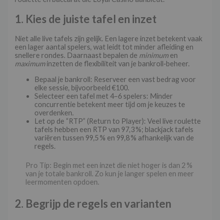
1. Kies de juiste tafel en inzet
Niet alle live tafels zijn gelijk. Een lagere inzet betekent vaak
een lager aantal spelers, wat leidt tot minder afleiding en
snellere rondes. Daarnaast bepalen de
minimum
en
maximum
inzetten de flexibiliteit van je bankroll‑beheer.
Bepaal je bankroll: Reserveer een vast bedrag voor
elke sessie, bijvoorbeeld €100.
Selecteer een tafel met 4–6 spelers: Minder
concurrentie betekent meer tijd om je keuzes te
overdenken.
Let op de “RTP” (Return to Player): Veel live roulette
tafels hebben een RTP van 97,3 %; blackjack tafels
variëren tussen 99,5 % en 99,8 % afhankelijk van de
regels.
Pro Tip: Begin met een inzet die niet hoger is dan 2 %
van je totale bankroll. Zo kun je langer spelen en meer
leermomenten opdoen.
2. Begrijp de regels en varianten