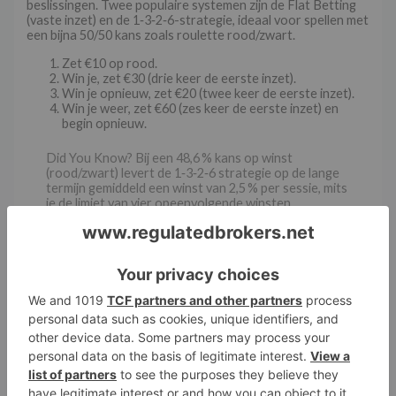
beslissingen. Twee populaire systemen zijn de Flat Betting
(vaste inzet) en de 1‑3‑2‑6-strategie, ideaal voor spellen met
een bijna 50/50 kans zoals roulette rood/zwart.
Zet €10 op rood.
Win je, zet €30 (drie keer de eerste inzet).
Win je opnieuw, zet €20 (twee keer de eerste inzet).
Win je weer, zet €60 (zes keer de eerste inzet) en
begin opnieuw.
Did You Know? Bij een 48,6 % kans op winst
(rood/zwart) levert de 1‑3‑2‑6 strategie op de lange
termijn gemiddeld een winst van 2,5 % per sessie, mits
je de limiet van vier opeenvolgende winsten
respecteert.
4. Profiteer van bonussen en
loyaliteitsprogramma’s
Loyal Casino biedt een aantrekkelijk welkomstpakket, gratis
spins en een loyaliteitsprogramma dat punten oplevert voor
elke inzet. Deze punten kunnen worden ingewisseld voor
cash‑bonussen of exclusieve tafelvoordelen.
Welkomstbonus: 100 % match tot €200 + 50 gratis