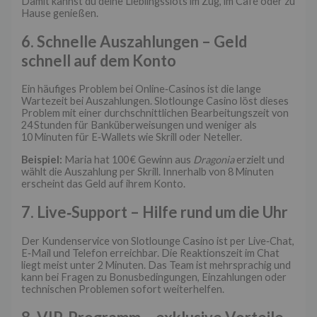
Damit kannst du deine Lieblingsslots im Zug, im Café oder zu
Hause genießen.
6. Schnelle Auszahlungen – Geld
schnell auf dem Konto
Ein häufiges Problem bei Online‑Casinos ist die lange
Wartezeit bei Auszahlungen. Slotlounge Casino löst dieses
Problem mit einer durchschnittlichen Bearbeitungszeit von
24 Stunden für Banküberweisungen und weniger als
10 Minuten für E‑Wallets wie Skrill oder Neteller.
Beispiel:
Maria hat 100 € Gewinn aus
Dragonia
erzielt und
wählt die Auszahlung per Skrill. Innerhalb von 8 Minuten
erscheint das Geld auf ihrem Konto.
7. Live‑Support – Hilfe rund um die Uhr
Der Kundenservice von Slotlounge Casino ist per Live‑Chat,
E‑Mail und Telefon erreichbar. Die Reaktionszeit im Chat
liegt meist unter 2 Minuten. Das Team ist mehrsprachig und
kann bei Fragen zu Bonusbedingungen, Einzahlungen oder
technischen Problemen sofort weiterhelfen.