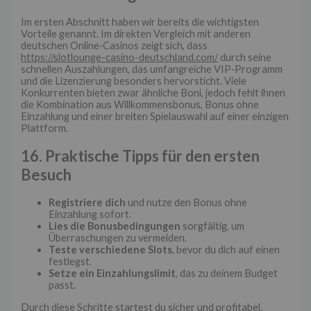
Im ersten Abschnitt haben wir bereits die wichtigsten
Vorteile genannt. Im direkten Vergleich mit anderen
deutschen Online‑Casinos zeigt sich, dass
https://slotlounge-casino-deutschland.com/
durch seine
schnellen Auszahlungen, das umfangreiche VIP‑Programm
und die Lizenzierung besonders hervorsticht. Viele
Konkurrenten bieten zwar ähnliche Boni, jedoch fehlt ihnen
die Kombination aus Willkommensbonus, Bonus ohne
Einzahlung und einer breiten Spielauswahl auf einer einzigen
Plattform.
16. Praktische Tipps für den ersten
Besuch
Registriere dich
und nutze den Bonus ohne
Einzahlung sofort.
Lies die Bonusbedingungen
sorgfältig, um
Überraschungen zu vermeiden.
Teste verschiedene Slots
, bevor du dich auf einen
festlegst.
Setze ein Einzahlungslimit
, das zu deinem Budget
passt.
Durch diese Schritte startest du sicher und profitabel.