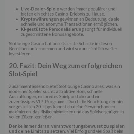
Live‑Dealer‑Spiele
werden immer populärer und
bieten ein echtes Casino‑Erlebnis zu Hause.
Kryptowährungen
gewinnen an Bedeutung, da sie
schnelle und anonyme Transaktionen ermöglichen.
KI‑gestützte Personalisierung
sorgt für individuell
zugeschnittene Bonusangebote.
Slotlounge Casino hat bereits erste Schritte in diesen
Bereichen unternommen und wird voraussichtlich weiter
investieren.
20. Fazit: Dein Weg zum erfolgreichen
Slot‑Spiel
Zusammenfassend bietet Slotlounge Casino alles, was ein
moderner Spieler sucht: attraktive Boni, schnelle
Auszahlungen, ein breites Spielportfolio und ein
zuverlässiges VIP‑Programm. Durch die Beachtung der hier
vorgestellten 20 Tipps kannst du deine Gewinnchancen
maximieren, das Risiko minimieren und das Spielvergnügen in
vollen Zügen genießen.
Denke immer daran, verantwortungsbewusst zu spielen
und deine Limits zu setzen.
Viel Erfolg und viel Spaß beim