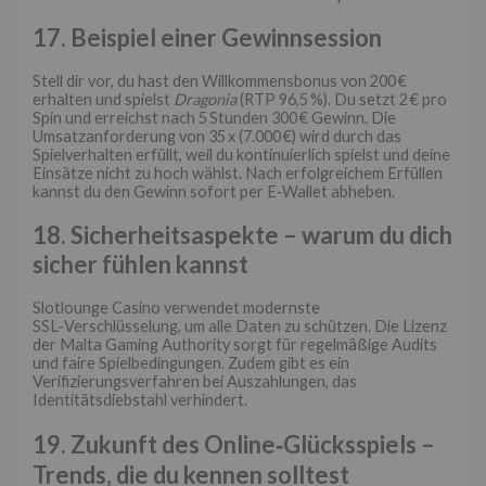
17. Beispiel einer Gewinnsession
Stell dir vor, du hast den Willkommensbonus von 200 €
erhalten und spielst
Dragonia
(RTP 96,5 %). Du setzt 2 € pro
Spin und erreichst nach 5 Stunden 300 € Gewinn. Die
Umsatzanforderung von 35 x (7.000 €) wird durch das
Spielverhalten erfüllt, weil du kontinuierlich spielst und deine
Einsätze nicht zu hoch wählst. Nach erfolgreichem Erfüllen
kannst du den Gewinn sofort per E‑Wallet abheben.
18. Sicherheitsaspekte – warum du dich
sicher fühlen kannst
Slotlounge Casino verwendet modernste
SSL‑Verschlüsselung, um alle Daten zu schützen. Die Lizenz
der Malta Gaming Authority sorgt für regelmäßige Audits
und faire Spielbedingungen. Zudem gibt es ein
Verifizierungsverfahren bei Auszahlungen, das
Identitätsdiebstahl verhindert.
19. Zukunft des Online‑Glücksspiels –
Trends, die du kennen solltest