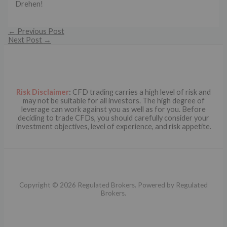
Drehen!
←
Previous Post
Next Post
→
Risk Disclaimer
:
CFD trading carries a high level of risk and
may not be suitable for all investors. The high degree of
leverage can work against you as well as for you. Before
deciding to trade CFDs, you should carefully consider your
investment objectives, level of experience, and risk appetite.
Copyright © 2026 Regulated Brokers. Powered by Regulated
Brokers.