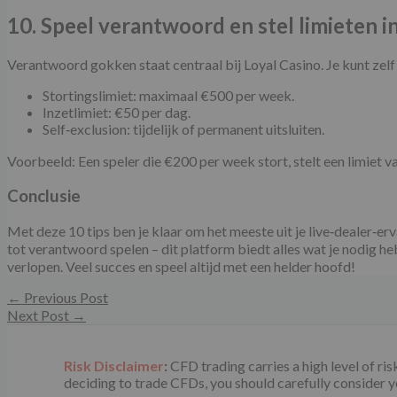
10. Speel verantwoord en stel limieten i
Verantwoord gokken staat centraal bij Loyal Casino. Je kunt zelf l
Stortingslimiet: maximaal €500 per week.
Inzetlimiet: €50 per dag.
Self‑exclusion: tijdelijk of permanent uitsluiten.
Voorbeeld: Een speler die €200 per week stort, stelt een limiet v
Conclusie
Met deze 10 tips ben je klaar om het meeste uit je live‑dealer‑er
tot verantwoord spelen – dit platform biedt alles wat je nodig heb
verlopen. Veel succes en speel altijd met een helder hoofd!
←
Previous Post
Next Post
→
Risk Disclaimer
:
CFD trading carries a high level of ris
deciding to trade CFDs, you should carefully consider yo