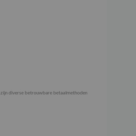
er zijn diverse betrouwbare betaalmethoden