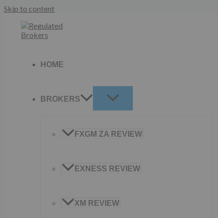
Skip to content
HOME
BROKERS
FXGM ZA REVIEW
EXNESS REVIEW
XM REVIEW