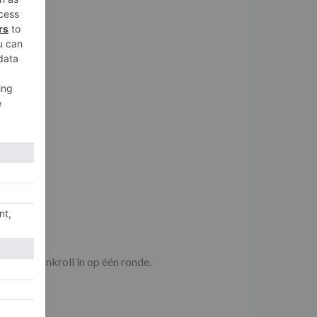
.
 totale bankroll in op één ronde.