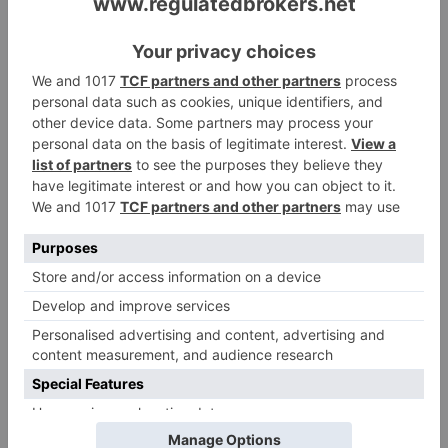
5. Turniere und Wettbewerbe – So holen Sie das Maximum aus
dem Bonus‑Cashback heraus
Viggoslots Casino veranstaltet regelmäßig Slots‑Turniere und
Live‑Dealer‑Wettbewerbe. Hier ein kurzer Überblick, wie Sie
teilnehmen und profitieren können:
Registrierung: Melden Sie sich im Turnierbereich des
Casinos an.
Einzahlung: Oft ist nur ein kleiner Mindesteinsatz nötig,
um im Leaderboard mitzuspielen.
Strategie: Spielen Sie Slots mit hohem RTP und nutzen
Sie Bonus‑Runden, um Punkte zu sammeln.
Beispiel: Ein Spieler setzte 10 € auf den Slot
Starburst
(RTP
96,1 %). Durch mehrere Gewinnkombinationen erreichte er
150 % seiner Einsatzsumme an Punkten und gewann einen
Cashback‑Bonus von 20 €.