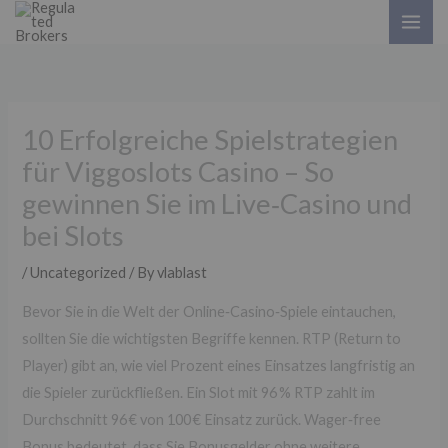
Skip
to
content
10 Erfolgreiche Spielstrategien
für Viggoslots Casino – So
gewinnen Sie im Live‑Casino und
bei Slots
/
Uncategorized
/ By
vlablast
Bevor Sie in die Welt der Online‑Casino‑Spiele eintauchen,
sollten Sie die wichtigsten Begriffe kennen. RTP (Return to
Player) gibt an, wie viel Prozent eines Einsatzes langfristig an
die Spieler zurückfließen. Ein Slot mit 96 % RTP zahlt im
Durchschnitt 96 € von 100 € Einsatz zurück. Wager‑free
Bonus bedeutet, dass Sie Bonusgelder ohne weitere