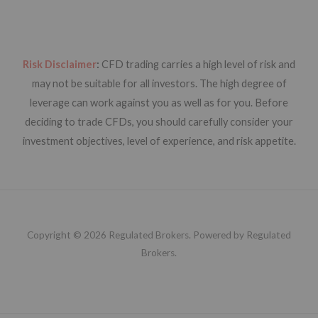
Risk Disclaimer
:
CFD trading carries a high level of risk and
may not be suitable for all investors. The high degree of
leverage can work against you as well as for you. Before
deciding to trade CFDs, you should carefully consider your
investment objectives, level of experience, and risk appetite.
Copyright © 2026 Regulated Brokers. Powered by Regulated
Brokers.