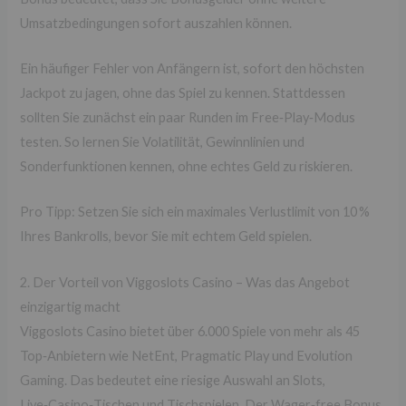
Umsatzbedingungen sofort auszahlen können.
Ein häufiger Fehler von Anfängern ist, sofort den höchsten
Jackpot zu jagen, ohne das Spiel zu kennen. Stattdessen
sollten Sie zunächst ein paar Runden im Free‑Play‑Modus
testen. So lernen Sie Volatilität, Gewinnlinien und
Sonderfunktionen kennen, ohne echtes Geld zu riskieren.
Pro Tipp: Setzen Sie sich ein maximales Verlustlimit von 10 %
Ihres Bankrolls, bevor Sie mit echtem Geld spielen.
2. Der Vorteil von Viggoslots Casino – Was das Angebot
einzigartig macht
Viggoslots Casino bietet über 6.000 Spiele von mehr als 45
Top‑Anbietern wie NetEnt, Pragmatic Play und Evolution
Gaming. Das bedeutet eine riesige Auswahl an Slots,
Live‑Casino‑Tischen und Tischspielen. Der Wager‑free Bonus