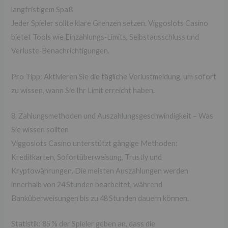
langfristigem Spaß
Jeder Spieler sollte klare Grenzen setzen. Viggoslots Casino
bietet Tools wie Einzahlungs‑Limits, Selbstausschluss und
Verluste‑Benachrichtigungen.
Pro Tipp: Aktivieren Sie die tägliche Verlustmeldung, um sofort
zu wissen, wann Sie Ihr Limit erreicht haben.
8. Zahlungsmethoden und Auszahlungs­geschwindigkeit – Was
Sie wissen sollten
Viggoslots Casino unterstützt gängige Methoden:
Kreditkarten, Sofortüberweisung, Trustly und
Kryptowährungen. Die meisten Auszahlungen werden
innerhalb von 24 Stunden bearbeitet, während
Banküberweisungen bis zu 48 Stunden dauern können.
Statistik: 85 % der Spieler geben an, dass die