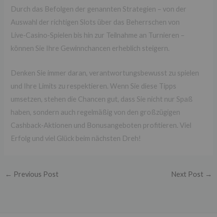
Durch das Befolgen der genannten Strategien – von der
Auswahl der richtigen Slots über das Beherrschen von
Live‑Casino‑Spielen bis hin zur Teilnahme an Turnieren –
können Sie Ihre Gewinnchancen erheblich steigern.
Denken Sie immer daran, verantwortungsbewusst zu spielen
und Ihre Limits zu respektieren. Wenn Sie diese Tipps
umsetzen, stehen die Chancen gut, dass Sie nicht nur Spaß
haben, sondern auch regelmäßig von den großzügigen
Cashback‑Aktionen und Bonusangeboten profitieren. Viel
Erfolg und viel Glück beim nächsten Dreh!
←
Previous Post
Next Post
→