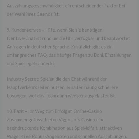
Auszahlungsgeschwindigkeit ein entscheidender Faktor bei
der Wahl ihres Casinos ist.
9. Kundenservice – Hilfe, wenn Sie sie benötigen
Der Live‑Chat ist rund um die Uhr verfügbar und beantwortet
Anfragen in deutscher Sprache. Zusätzlich gibt es ein
umfangreiches FAQ, das häufige Fragen zu Boni, Einzahlungen
und Spielregeln abdeckt.
Industry Secret: Spieler, die den Chat während der
Hauptverkehrszeiten nutzen, erhalten häufig schnellere
Lösungen, weil das Team dann weniger ausgelastet ist.
10. Fazit – Ihr Weg zum Erfolg im Online‑Casino
Zusammengefasst bieten Viggoslots Casino eine
beeindruckende Kombination aus Spielvielfalt, attraktiven
Wager‑free Bonus‑Angeboten und schnellen Auszahlungen.