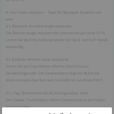
4. Live‑Casino meistern – Tipps für Blackjack, Roulette und
mehr
4.1. Blackjack‑Grundstrategie anwenden
Die Basisstrategie reduziert den Hausvorteil auf unter 0,5 %.
Lernen Sie die Entscheidungstabelle für Hard‑ und Soft‑Hands
auswendig.
4.2. Roulette‑Wetten clever platzieren
Setzen Sie auf Even‑Money‑Wetten (Rot/Schwarz,
Gerade/Ungerade). Die Gewinnchance liegt bei 48,6 % bei
einem europäischen Rad, was zu stabileren Gewinnen führt.
Pro Tipp: Beobachten Sie die Sitzungszeiten. Viele
Live‑Dealer‑Tische haben höhere Gewinnraten in den frühen
Abendstunden.