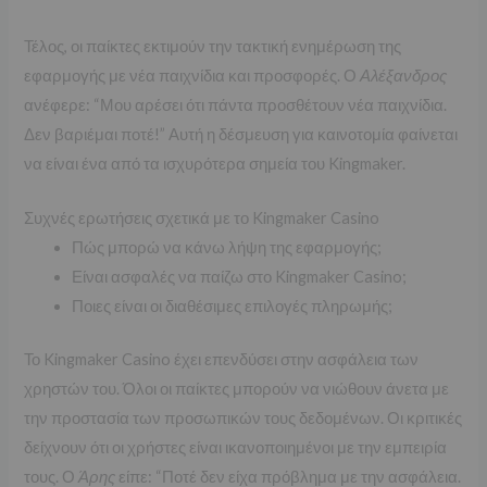
Τέλος, οι παίκτες εκτιμούν την τακτική ενημέρωση της
εφαρμογής με νέα παιχνίδια και προσφορές. Ο
Αλέξανδρος
ανέφερε: “Μου αρέσει ότι πάντα προσθέτουν νέα παιχνίδια.
Δεν βαριέμαι ποτέ!” Αυτή η δέσμευση για καινοτομία φαίνεται
να είναι ένα από τα ισχυρότερα σημεία του Kingmaker.
Συχνές ερωτήσεις σχετικά με το Kingmaker Casino
Πώς μπορώ να κάνω λήψη της εφαρμογής;
Είναι ασφαλές να παίζω στο Kingmaker Casino;
Ποιες είναι οι διαθέσιμες επιλογές πληρωμής;
Το Kingmaker Casino έχει επενδύσει στην ασφάλεια των
χρηστών του. Όλοι οι παίκτες μπορούν να νιώθουν άνετα με
την προστασία των προσωπικών τους δεδομένων. Οι κριτικές
δείχνουν ότι οι χρήστες είναι ικανοποιημένοι με την εμπειρία
τους. Ο
Άρης
είπε: “Ποτέ δεν είχα πρόβλημα με την ασφάλεια.