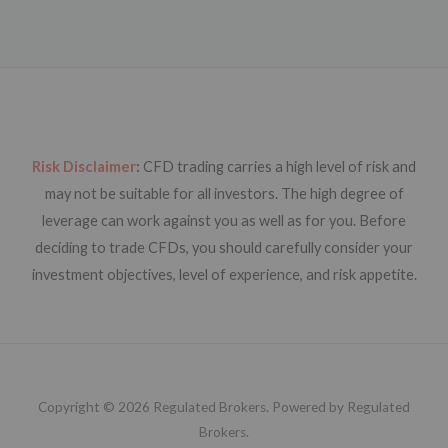
Risk Disclaimer
:
CFD trading carries a high level of risk and
may not be suitable for all investors. The high degree of
leverage can work against you as well as for you. Before
deciding to trade CFDs, you should carefully consider your
investment objectives, level of experience, and risk appetite.
Copyright © 2026 Regulated Brokers. Powered by Regulated
Brokers.