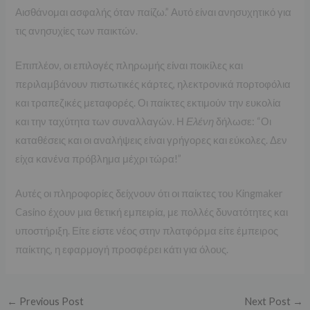
Αισθάνομαι ασφαλής όταν παίζω.” Αυτό είναι ανησυχητικό για
τις ανησυχίες των παικτών.
Επιπλέον, οι επιλογές πληρωμής είναι ποικίλες και
περιλαμβάνουν πιστωτικές κάρτες, ηλεκτρονικά πορτοφόλια
και τραπεζικές μεταφορές. Οι παίκτες εκτιμούν την ευκολία
και την ταχύτητα των συναλλαγών. Η
Ελένη
δήλωσε: “Οι
καταθέσεις και οι αναλήψεις είναι γρήγορες και εύκολες. Δεν
είχα κανένα πρόβλημα μέχρι τώρα!”
Αυτές οι πληροφορίες δείχνουν ότι οι παίκτες του Kingmaker
Casino έχουν μια θετική εμπειρία, με πολλές δυνατότητες και
υποστήριξη. Είτε είστε νέος στην πλατφόρμα είτε έμπειρος
παίκτης, η εφαρμογή προσφέρει κάτι για όλους.
←
Previous Post
Next Post
→