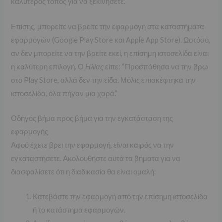
καλύτερος τόπος για να ξεκινήσετε.
Επίσης, μπορείτε να βρείτε την εφαρμογή στα καταστήματα
εφαρμογών (Google Play Store και Apple App Store). Ωστόσο,
αν δεν μπορείτε να την βρείτε εκεί, η επίσημη ιστοσελίδα είναι
η καλύτερη επιλογή. Ο
Ηλίας
είπε: “Προσπάθησα να την βρω
στο Play Store, αλλά δεν την είδα. Μόλις επισκέφτηκα την
ιστοσελίδα, όλα πήγαν μια χαρά.”
Οδηγός βήμα προς βήμα για την εγκατάσταση της
εφαρμογής
Αφού έχετε βρει την εφαρμογή, είναι καιρός να την
εγκαταστήσετε. Ακολουθήστε αυτά τα βήματα για να
διασφαλίσετε ότι η διαδικασία θα είναι ομαλή:
Κατεβάστε την εφαρμογή από την επίσημη ιστοσελίδα
ή το κατάστημα εφαρμογών.