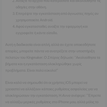
Ανοίξτε το αρχείο που κατεβάσατε και ακολουθήστε τις
οδηγίες στην οθόνη.
Επιτρέψτε την εγκατάσταση από άγνωστες πηγές αν
χρησιμοποιείτε Android.
Αφού εγκατασταθεί, ανοίξτε την εφαρμογή και
εγγραφείτε ή κάντε είσοδο.
Αυτή η διαδικασία είναι απλή, αλλά αν έχετε οποιεσδήποτε
απορίες, μπορείτε πάντα να ανατρέξετε στην υποστήριξη
πελατών του Kingmaker. Ο
Σπύρος
δήλωσε: “Ακολούθησα τα
βήματα και η εγκατάσταση ολοκληρώθηκε χωρίς
προβλήματα. Είναι πολύ εύκολο!”
Είναι καλό να σημειωθεί ότι οι χρήστες iOS μπορεί να
χρειαστεί να αλλάξουν κάποιες ρυθμίσεις ασφαλείας για να
ολοκληρώσουν την εγκατάσταση. Η
Αννα
ανέφερε: “Έπρεπε
να αλλάξω μερικές ρυθμίσεις στο iPhone μου, αλλά μόλις το